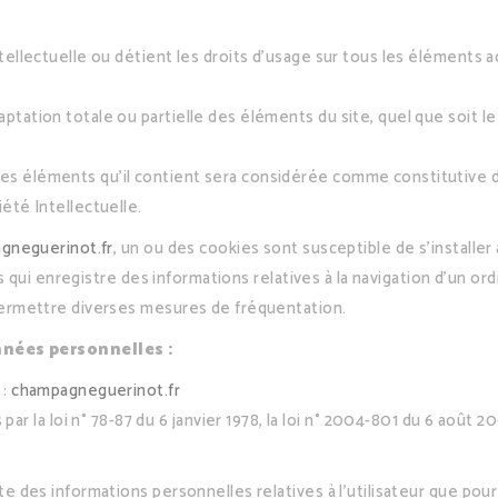
ntellectuelle ou détient les droits d’usage sur tous les éléments 
ptation totale ou partielle des éléments du site, quel que soit le
 des éléments qu’il contient sera considérée comme constitutiv
iété Intellectuelle.
gneguerinot.fr
, un ou des cookies sont susceptible de s’installe
mais qui enregistre des informations relatives à la navigation d’un o
à permettre diverses mesures de fréquentation.
nnées personnelles :
 :
champagneguerinot.fr
a loi n° 78-87 du 6 janvier 1978, la loi n° 2004-801 du 6 août 200
ecte des informations personnelles relatives à l’utilisateur que pou