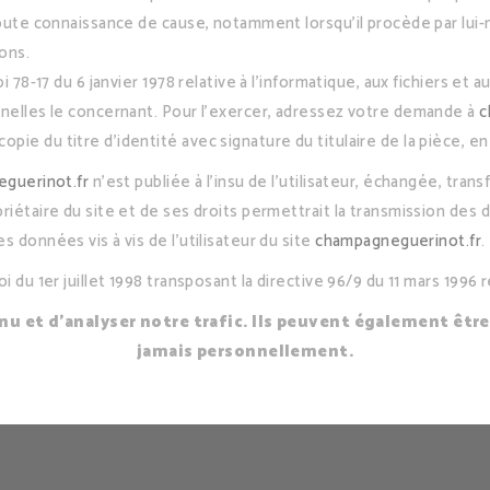
toute connaissance de cause, notamment lorsqu’il procède par lui-mêm
ions.
78-17 du 6 janvier 1978 relative à l’informatique, aux fichiers et au
nnelles le concernant. Pour l’exercer, adressez votre demande à
c
e du titre d’identité avec signature du titulaire de la pièce, en 
guerinot.fr
n’est publiée à l’insu de l’utilisateur, échangée, tr
riétaire du site et de ses droits permettrait la transmission des d
 données vis à vis de l’utilisateur du site
champagneguerinot.fr
.
 du 1er juillet 1998 transposant la directive 96/9 du 11 mars 1996 
u et d’analyser notre trafic. Ils peuvent également être
jamais personnellement.