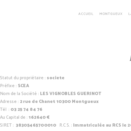
ACCUEIL
MONTGUEUX
L
Statut du propriétaire :
societe
Préfixe :
SCEA
Nom de la Société :
LES VIGNOBLES GUERINOT
Adresse :
2 rue de Chanet 10300 Montgueux
Tél :
03 25 74 84 76
Au Capital de :
162640 €
SIRET :
38305465700010
R.C.S. :
Immatriculée au RCS le 