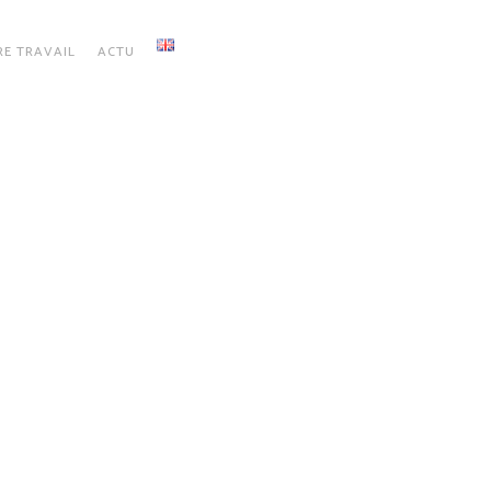
E TRAVAIL
ACTU
S