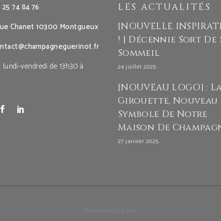
 25 74 84 76
LES ACTUALITÉS
[NOUVELLE INSPIRA
rue Chanet 10300 Montgueux
! ] Décennie Sort De
ntact@champagneguerinot.fr
Sommeil
 lundi-vendredi de 13h30 à
24 juillet 2025
[NOUVEAU LOGO] : L
Girouette, Nouveau
Symbole De Notre
Maison De Champag
27 janvier 2025
Mentions Légales