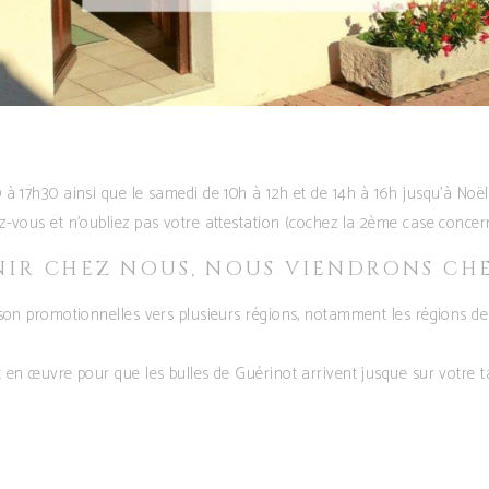
 à 17h30 ainsi que le samedi de 10h à 12h et de 14h à 16h jusqu’à Noë
-vous et n’oubliez pas votre attestation (cochez la 2ème case concer
ENIR CHEZ NOUS, NOUS VIENDRONS CH
son promotionnelles vers plusieurs régions, notamment les régions de L
 en œuvre pour que les bulles de Guérinot arrivent jusque sur votre 