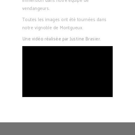
immersion dans notre équipe de
vendangeurs.
Toutes les images ont été tournées dans
notre vignoble de Montgueux.
Une vidéo réalisée par Justine Brasier.