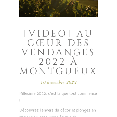
[VIDEO] AU
CŒUR DES
VENDANGES
2022 À
MONTGUEUX
10 décembre 2022
Millésime 2022, c’est là que tout commence
!
Découvrez l’envers du décor et plongez en